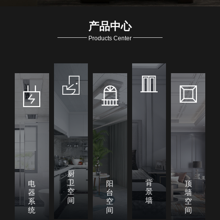
产品中心
Products Center
厨
卫
背
电
阳
顶
空
景
器
台
墙
间
墙
系
空
空
统
间
间