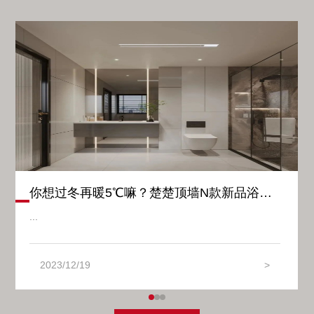
你想过冬再暖5℃嘛？楚楚顶墙N款新品浴霸暖浪上市
...
2023/12/19
>