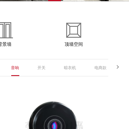
背景墙
顶墙空间
音响
开关
晾衣机
电商款