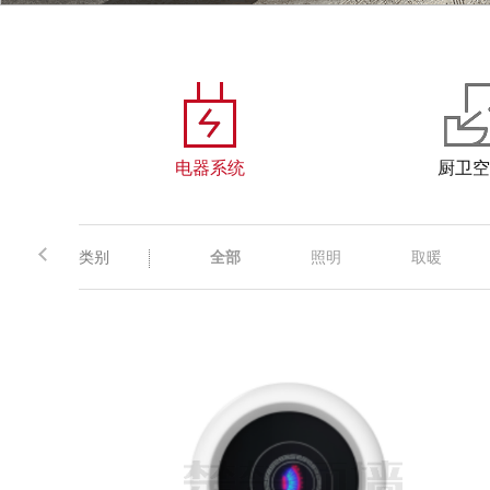
电器系统
厨卫空
类别
全部
照明
取暖