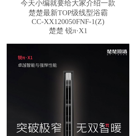
今天小编就要给大家介绍一款
楚楚最新TOP级线型浴霸
CC-XX120050FNF-1(Z)
楚楚 锐π·X1