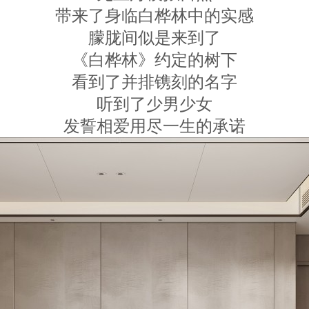
带来了身临白桦林中的实感
朦胧间似是来到了
《白桦林》约定的树下
看到了并排镌刻的名字
听到了少男少女
发誓相爱用尽一生的承诺