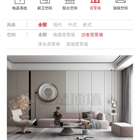
电器系统
厨卫空间
阳台空间
背景墙
顶墙空间
风格
全部
现代
中式
欧式
空间
全部
电视背景墙
沙发背景墙
床头背景墙
其他背景墙