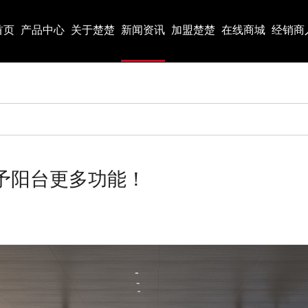
首页
产品中心
关于楚楚
新闻资讯
加盟楚楚
在线商城
经销商
予阳台更多功能！