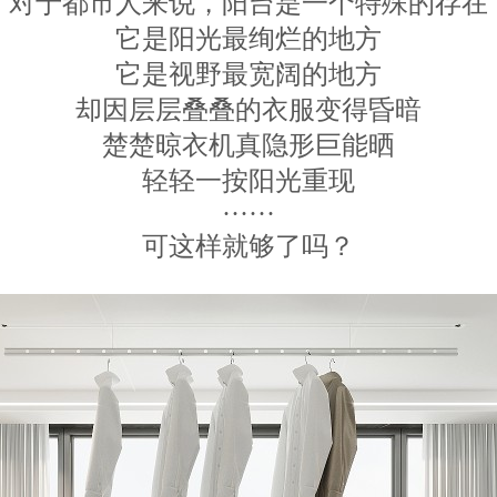
对于都市人来说，阳台是一个特殊的存在
它是阳光最绚烂的地方
它是视野最宽阔的地方
却因层层叠叠的衣服变得昏暗
楚楚晾衣机真隐形巨能晒
轻轻一按阳光重现
······
可这样就够了吗？