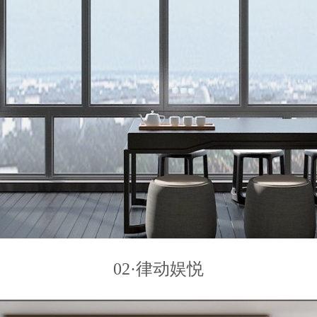
02·律动娱悦