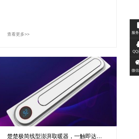
服务
查看更多>>
QQ
微信
楚楚极简线型澎湃取暖器，一触即达的温暖。