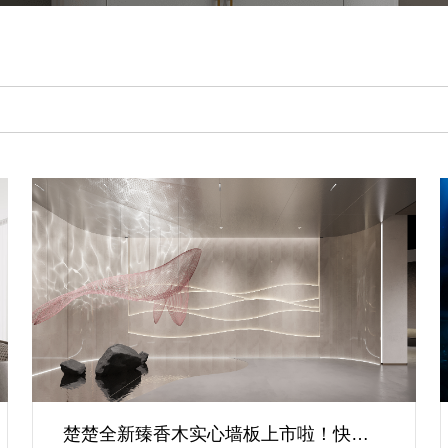
楚楚全新臻香木实心墙板上市啦！快来围观被夸爆的背景墙第二弹！！！