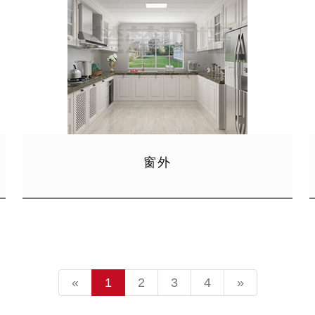
窗外
«
1
2
3
4
»