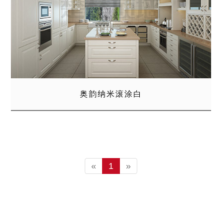
奥韵纳米滚涂白
«
1
»