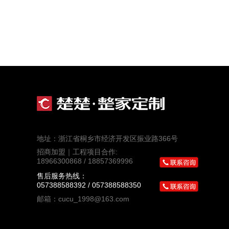
地址：浙江省桐乡市经济开发区振业路366号
招商加盟｜工程项目合作:
18966300868 / 18857369996
售后服务热线：
057388588392 / 057388588350
邮箱：cucu_1998@163.com