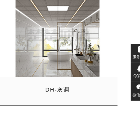
服务
QQ
DH-灰调
微信