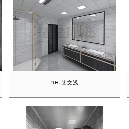
DH-艾文浅