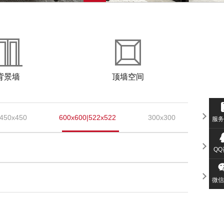
背景墙
顶墙空间
450x450
600x600|522x522
300x300
300x
服务
QQ
微信