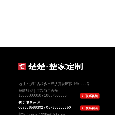
地址：浙江省桐乡市经济开发区振业路366号
招商加盟｜工程项目合作:
18966300868 / 18857369996
售后服务热线：
057388588392 / 057388588350
邮箱：cucu_1998@163.com